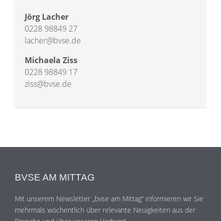
Jörg Lacher
0228 98849 27
lacher@bvse.de
Michaela Ziss
0228 98849 17
ziss@bvse.de
BVSE AM MITTAG
Mit unserem Newsletter „bvse am Mittag“ informieren wir Sie
mehrmals wöchentlich über relevante Neuigkeiten aus der