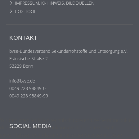
IMPRESSUM, KI-HINWEIS, BILDQUELLEN
CO2-TOOL
KONTAKT
bvse-Bundesverband Sekundärrohstoffe und Entsorgung e.V.
Fränkische Straße 2
53229 Bonn
info@bvse.de
0049 228 98849-0
0049 228 98849-99
Wir benutzen lediglich technisch notwendige Sessioncookies,
SOCIAL MEDIA
die das einwandfreie Funktionieren der Internetseite
gewährleisten und die keine personenbezogenen Daten