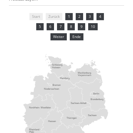
Start
Zurück
1
2
3
4
5
6
7
8
9
10
Weiter
Ende
Schleswig-
Holstein
Mecklenburg-
Vorpommern
Hamburg
Bremen
Niedersachsen
Berlin
Brandenburg
Sachsen-Anhalt
Nordrhein- Westfalen
Sachsen
Thüringen
Hessen
Rheinland -
Pfalz