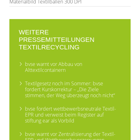
Materialbild Textilballen 300 DPI
WEITERE
PRESSEMITTEILUNGEN
TEXTILRECYCLING
bvse warnt vor Abbau von
Alttextilcontainern
Textilgesetz noch im Sommer: bvse
fordert Kurskorrektur – „Die Ziele
stimmen, der Weg überzeugt noch nicht“
bvse fordert wettbewerbsneutrale Textil-
EPR und verweist beim Register auf
stiftung ear als Vorbild
bvse warnt vor Zentralisierung der Textil-
EPR und Wettbewerbsverzerrungen