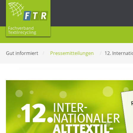
Fachverband
Textilrecycling
Gut informiert
/
Pressemitteilungen
/
12. Internat