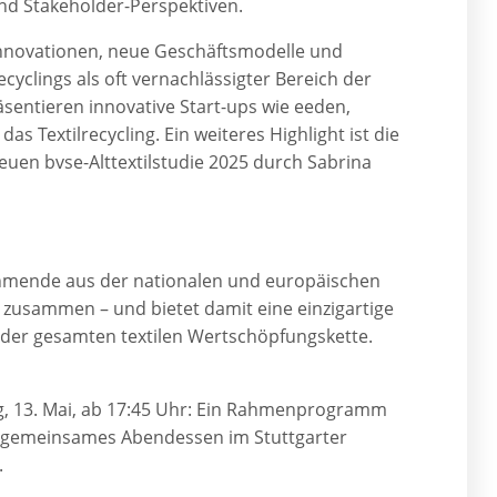
nd Stakeholder-Perspektiven.
 Innovationen, neue Geschäftsmodelle und
yclings als oft vernachlässigter Bereich der
äsentieren innovative Start-ups wie eeden,
s Textilrecycling. Ein weiteres Highlight ist die
euen bvse-Alttextilstudie 2025 durch Sabrina
lnehmende aus der nationalen und europäischen
g zusammen – und bietet damit eine einzigartige
der gesamten textilen Wertschöpfungskette.
ag, 13. Mai, ab 17:45 Uhr: Ein Rahmenprogramm
 gemeinsames Abendessen im Stuttgarter
.