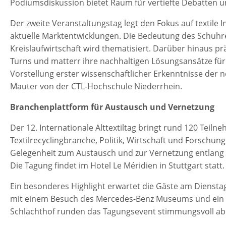
Podiumsdiskussion bietet Raum für vertiefte Debatten u
Der zweite Veranstaltungstag legt den Fokus auf textile
aktuelle Marktentwicklungen. Die Bedeutung des Schuhrec
Kreislaufwirtschaft wird thematisiert. Darüber hinaus pr
Turns und matterr ihre nachhaltigen Lösungsansätze für da
Vorstellung erster wissenschaftlicher Erkenntnisse der n
Mauter von der CTL-Hochschule Niederrhein.
Branchenplattform für Austausch und Vernetzung
Der 12. Internationale Alttextiltag bringt rund 120 Tei
Textilrecyclingbranche, Politik, Wirtschaft und Forschun
Gelegenheit zum Austausch und zur Vernetzung entlang 
Die Tagung findet im Hotel Le Méridien in Stuttgart statt.
Ein besonderes Highlight erwartet die Gäste am Dienst
mit einem Besuch des Mercedes-Benz Museums und ein
Schlachthof runden das Tagungsevent stimmungsvoll ab