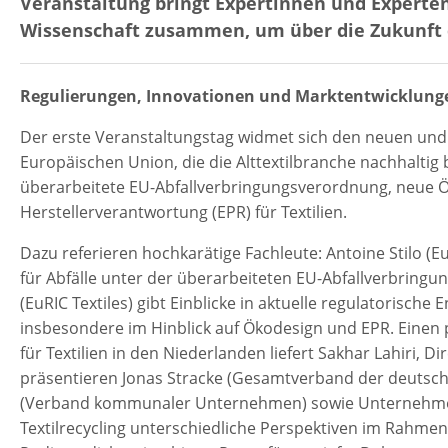
Veranstaltung bringt Expertinnen und Experten 
Wissenschaft zusammen, um über die Zukunft de
Regulierungen, Innovationen und Marktentwicklung
Der erste Veranstaltungstag widmet sich den neuen und
Europäischen Union, die die Alttextilbranche nachhaltig
überarbeitete EU-Abfallverbringungsverordnung, neue Ö
Herstellerverantwortung (EPR) für Textilien.
Dazu referieren hochkarätige Fachleute: Antoine Stilo 
für Abfälle unter der überarbeiteten EU-Abfallverbringu
(EuRIC Textiles) gibt Einblicke in aktuelle regulatorische
insbesondere im Hinblick auf Ökodesign und EPR. Einen 
für Textilien in den Niederlanden liefert Sakhar Lahiri, D
präsentieren Jonas Stracke (Gesamtverband der deutsche
(Verband kommunaler Unternehmen) sowie Unternehme
Textilrecycling unterschiedliche Perspektiven im Rahmen