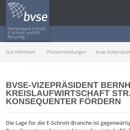
Fachverband Schrott,
E-Schrott und Kfz-
Recycling
Gut informiert
/
Pressemitteilungen
/
bvse-Vizepräside
BVSE-VIZEPRÄSIDENT BERNH
KREISLAUFWIRTSCHAFT STR
KONSEQUENTER FÖRDERN
Die Lage für die E-Schrott-Branche ist gegenwärt