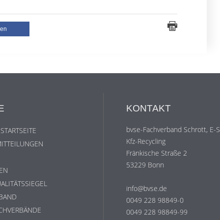
len
E
KONTAKT
bvse-Fachverband Schrott, E-
 STARTSEITE
Kfz-Recycling
ITTEILUNGEN
Fränkische Straße 2
53229 Bonn
EN
ALITÄTSSIEGEL
info@bvse.de
RBAND
0049 228 98849-0
ACHVERBÄNDE
0049 228 98849-99