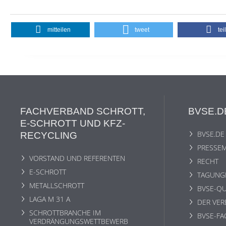
mitteilen
tweet
tei
FACHVERBAND SCHROTT,
BVSE.D
E-SCHROTT UND KFZ-
BVSE.DE
RECYCLING
PRESSEM
VORSTAND UND REFERENTEN
RECHT
E-SCHROTT
TAGUNG
METALLSCHROTT
BVSE-QU
LAGA M 31 A
DER VE
SCHROTTBRANCHE IM
BVSE-F
VERDRÄNGUNGSWETTBEWERB