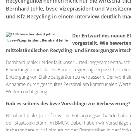
Recyclingunternehmen nicht nur die wirtschaftl
Bernhard Jehle, bvse-Vizepräsident und Vorsitzen
und Kfz-Recycling in einem Interview deutlich ma
Der Entwurf des neuen E
bvse-Vizepräsident Bernhard Jehle
vorgestellt. Wie bewerten
mittelständischen Recycling- und Entsorgungswirtsc
Bernhard Jehle: Leider fällt unser Urteil insgesamt enttäusc
Erwartungen zurück. Die Bundesregierung verpasst hier ein
Entsorgung von Elektroaltgeräten zu verbessern. Der wohl ein
Annahme durch geschultes Personal am kommunalen Wertstof
Weitem nicht genug.
Gab es seitens des bvse Vorschläge zur Verbesserung?
Bernhard Jehle: Ja, definitiv. Die Entsorgungsverbände habe
der Staatssekretärin im BMUV. Dabei haben wir Vorschläge 
insbesondere zur Minimierung der Brandrisiken in der Vorke