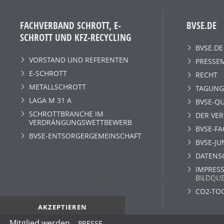
FACHVERBAND SCHROTT, E-
BVSE.DE
SCHROTT UND KFZ-RECYCLING
BVSE.DE
VORSTAND UND REFERENTEN
PRESSE
E-SCHROTT
RECHT
METALLSCHROTT
TAGUNG
LAGA M 31 A
BVSE-QU
SCHROTTBRANCHE IM
DER VE
VERDRÄNGUNGSWETTBEWERB
BVSE-F
BVSE-ENTSORGERGEMEINSCHAFT
BVSE-JU
DATENS
IMPRESS
Wir benutzen lediglich technisch notwendige Sessioncookie
BILDQU
enthalten.
CO2-TO
AKZEPTIEREN
Mitglied werden
PRESSE