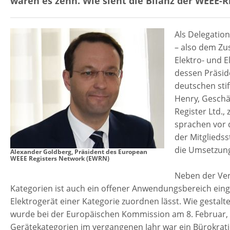
waren es zehn. Wie sieht die Bilanz der WEEE-R
Als Delegatio
– also dem Zu
Elektro- und E
dessen Präsid
deutschen stif
Henry, Geschä
Register Ltd.,
sprachen vor 
der Mitgliedss
die Umsetzung
Alexander Goldberg, Präsident des European
WEEE Registers Network (EWRN)
Neben der Ver
Kategorien ist auch ein offener Anwendungsbereich eing
Elektrogerät einer Kategorie zuordnen lässt. Wie gestalt
wurde bei der Europäischen Kommission am 8. Februar, in
Gerätekategorien im vergangenen Jahr war ein Bürokratie