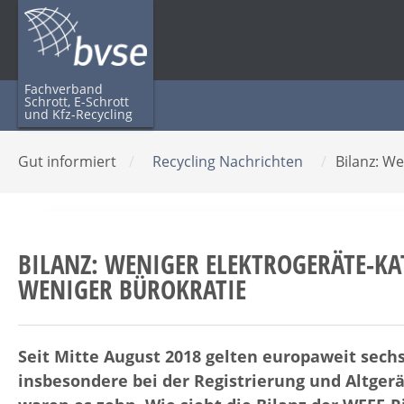
Fachverband
Schrott, E-Schrott
und Kfz-Recycling
Gut informiert
/
Recycling Nachrichten
/
Bilanz: W
BILANZ: WENIGER ELEKTROGERÄTE-KA
WENIGER BÜROKRATIE
Seit Mitte August 2018 gelten europaweit sechs
insbesondere bei der Registrierung und Altge