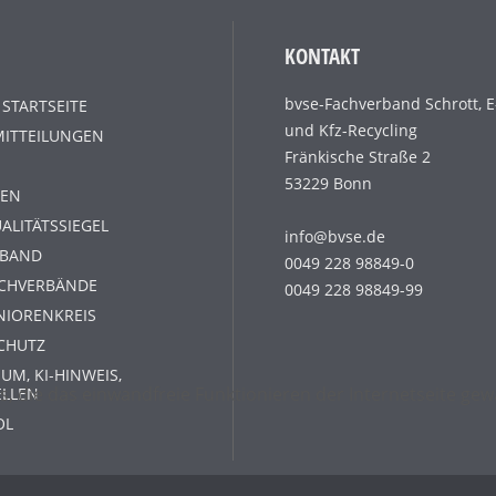
KONTAKT
bvse-Fachverband Schrott, E
 STARTSEITE
und Kfz-Recycling
MITTEILUNGEN
Fränkische Straße 2
53229 Bonn
EN
ALITÄTSSIEGEL
info@bvse.de
RBAND
0049 228 98849-0
ACHVERBÄNDE
0049 228 98849-99
NIORENKREIS
CHUTZ
UM, KI-HINWEIS,
s, die das einwandfreie Funktionieren der Internetseite g
ELLEN
OL