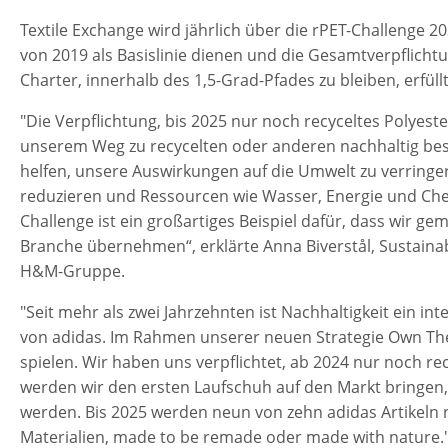
Textile Exchange wird jährlich über die rPET-Challenge 
von 2019 als Basislinie dienen und die Gesamtverpflicht
Charter, innerhalb des 1,5-Grad-Pfades zu bleiben, erfüll
"Die Verpflichtung, bis 2025 nur noch recyceltes Polyeste
unserem Weg zu recycelten oder anderen nachhaltig besc
helfen, unsere Auswirkungen auf die Umwelt zu verringe
reduzieren und Ressourcen wie Wasser, Energie und Chem
Challenge ist ein großartiges Beispiel dafür, dass wir g
Branche übernehmen“, erklärte Anna Biverstål, Sustainab
H&M-Gruppe.
"Seit mehr als zwei Jahrzehnten ist Nachhaltigkeit ein in
von adidas. Im Rahmen unserer neuen Strategie Own The 
spielen. Wir haben uns verpflichtet, ab 2024 nur noch re
werden wir den ersten Laufschuh auf den Markt bringen, 
werden. Bis 2025 werden neun von zehn adidas Artikeln na
Materialien, made to be remade oder made with nature." 