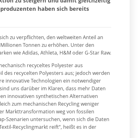
ktion zu steigern und damit gleichzeitig
nproduzenten haben sich bereits
sich zu verpflichten, den weltweiten Anteil an
1 Millionen Tonnen zu erhöhen. Unter den
arken wie Adidas, Athleta, H&M oder G-Star Raw.
echanisch recyceltes Polyester aus
l des recycelten Polyesters aus; jedoch werden
ere innovative Technologien ein notwendiger
ir sind uns darüber im Klaren, dass mehr Daten
 innovativen synthetischen Alternativen
gleich zum mechanischen Recycling weniger
iner Markttransformation weg von fossilen
p-Szenarien untersuchen, wenn sich die Daten
xtil-Recyclingmarkt reift“, heißt es in der