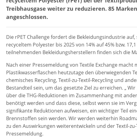
recyceltem Polyester (rPeT) bei der Textilprodu
Treibhausgase weiter zu reduzieren. 85 Marke
angeschlossen.
Die rPET Challenge fordert die Bekleidungsindustrie auf, 
recyceltem Polyester bis 2025 von 14% auf 45% bzw. 17,
teilnehmenden Bekleidungsherstellern finden sich die M
Nach einer Pressemeldung von Textile Exchange macht m
Plastikwasserflaschen heutzutage den überwiegenden Tei
chemisches Recycling, Textil-zu-Textil-Recycling und and
Bestandteil sein, um das gesetzte Ziel zu erreichen. „ W
über die THG-Reduktionen im Zusammenhang mit anderen
benötigt werden und dass diese, selbst wenn sie im Ver
signifikante Reduktionen aufweisen, ein wichtiger Teil e
Brennstoffen sein werden. Wir werden weiterhin Roadma
zu den Auswirkungen weiterentwickeln und der Textil-zu-Te
Pressemeldung.