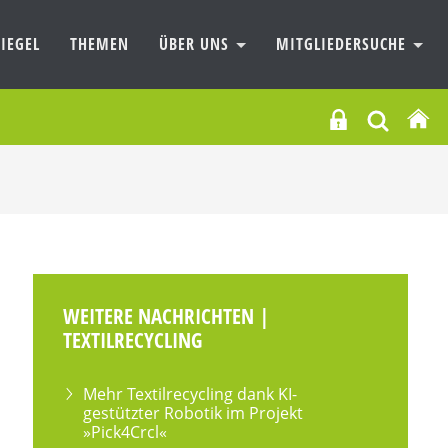
IEGEL
THEMEN
ÜBER UNS
MITGLIEDERSUCHE
WEITERE NACHRICHTEN |
TEXTILRECYCLING
Mehr Textilrecycling dank KI-
gestützter Robotik im Projekt
»Pick4Crcl«