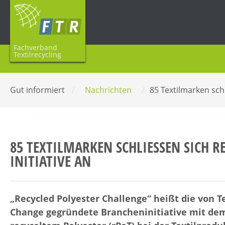
Fachverband
Textilrecycling
Gut informiert
/
Nachrichten
/
85 Textilmarken schl
85 TEXTILMARKEN SCHLIESSEN SICH RE
NITIATIVE AN
„Recycled Polyester Challenge“ heißt die von 
Change gegründete Brancheninitiative mit dem 