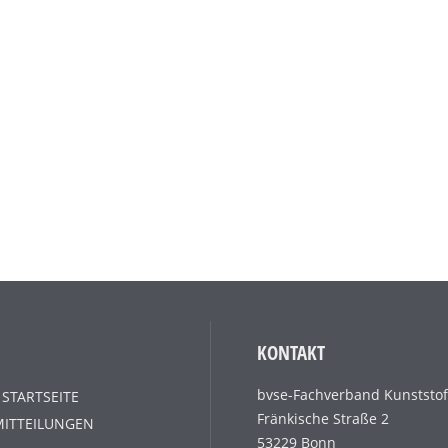
KONTAKT
bvse-Fachverband Kunststof
 STARTSEITE
Fränkische Straße 2
MITTEILUNGEN
53229 Bonn