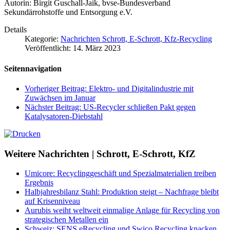
Autorin: Birgit Guschall-Jaik, bvse-Bundesverband
Sekundärrohstoffe und Entsorgung e.V.
Details
Kategorie:
Nachrichten Schrott, E-Schrott, Kfz-Recycling
Veröffentlicht: 14. März 2023
Seitennavigation
Vorheriger Beitrag: Elektro- und Digitalindustrie mit
Zuwächsen im Januar
Nächster Beitrag: US-Recycler schließen Pakt gegen
Katalysatoren-Diebstahl
Weitere Nachrichten | Schrott, E-Schrott, KfZ
Umicore: Recyclinggeschäft und Spezialmaterialien treiben
Ergebnis
Halbjahresbilanz Stahl: Produktion steigt – Nachfrage bleibt
auf Krisenniveau
Aurubis weiht weltweit einmalige Anlage für Recycling von
strategischen Metallen ein
Schweiz: SENS eRecycling und Swico Recycling knacken