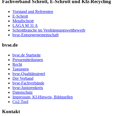
Fachverband Schrott, E-Schrott und Kfz-Recycling
Vorstand und Referenten
E-Schrott
Metallschrott
LAGA M 31 A
Schrottbranche im Verdrängungswettbewerb
bvse-Entsorgergemeinschaft
bvse.de
bvse.de Startseite
Pressemitteilungen
Recht
Tagungen
bvse-Qualitätssiegel
Der Verband
bvse-Fachverbände
bvse-Juniorenkreis
Datenschutz
Impressum, KI-Hinweis, Bildquellen
Co2-Tool
Kontakt