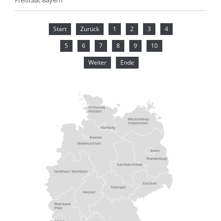
Freistaat Bayern
Start
Zurück
1
2
3
4
5
6
7
8
9
10
Weiter
Ende
Schleswig-
Holstein
Mecklenburg-
Vorpommern
Hamburg
Bremen
Niedersachsen
Berlin
Brandenburg
Sachsen-Anhalt
Nordrhein- Westfalen
Sachsen
Thüringen
Hessen
Rheinland -
Pfalz