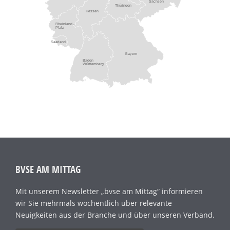
Sachsen
Thüringen
Hessen
Rheinland -
Pfalz
Saarland
Bayern
Baden
Württemberg
BVSE AM MITTAG
Mit unserem Newsletter „bvse am Mittag“ informieren
wir Sie mehrmals wöchentlich über relevante
Neuigkeiten aus der Branche und über unseren Verband.