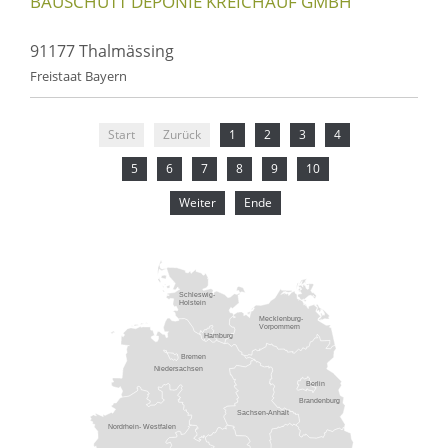
BAUSCHUTT DEPONIE KREICHAUF GMBH
91177 Thalmässing
Freistaat Bayern
Start
Zurück
1
2
3
4
5
6
7
8
9
10
Weiter
Ende
Schleswig-
Holstein
Mecklenburg-
Vorpommern
Hamburg
Bremen
Niedersachsen
Berlin
Brandenburg
Sachsen-Anhalt
Nordrhein- Westfalen