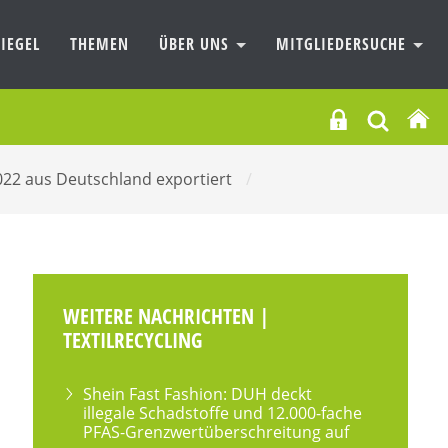
IEGEL
THEMEN
ÜBER UNS
MITGLIEDERSUCHE
2022 aus Deutschland exportiert
/
WEITERE NACHRICHTEN |
TEXTILRECYCLING
Shein Fast Fashion: DUH deckt
illegale Schadstoffe und 12.000-fache
PFAS-Grenzwertüberschreitung auf