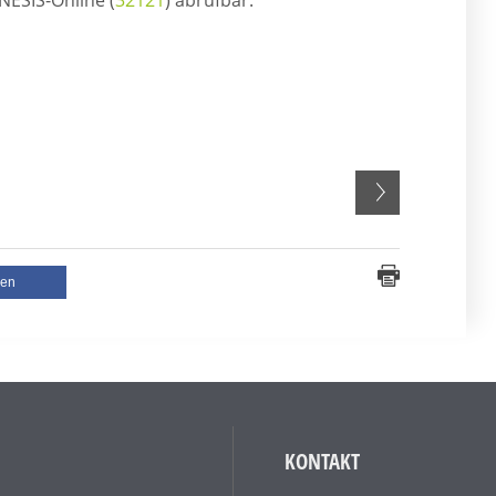
ESIS-Online (
32121
) abrufbar.
len
KONTAKT