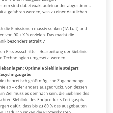
stem sind dabei exakt aufeinander abgestimmt.
itzt gefahren werden, was zu einer deutlichen
h die Emissionen massiv senken (TA-Luft) und –
ten von 90 + X % erzielen. Das macht die
hnik besonders attraktiv.
en Prozessschritte – Bearbeitung der Sieblinie
nd Technologien umgesetzt werden.
iebanlagen: Optimale Sieblinie steigert
Recyclingzugabe
Die theoretisch größtmögliche Zugabemenge
nie ab – oder anders ausgedrückt, von dessen
n Ziel muss es demnach sein, die Sieblinie des
chten Sieblinie des Endprodukts Fertigasphalt
orgen dafür, dass bis zu 80 % des ausgebauten
nen. Dadurch sinken die Prozesskosten