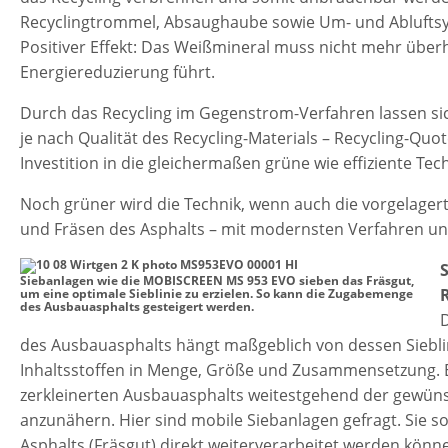
Recyclingtrommel, Absaughaube sowie Um- und Abluftsy
Positiver Effekt: Das Weißmineral muss nicht mehr überh
Energiereduzierung führt.
Durch das Recycling im Gegenstrom-Verfahren lassen sic
je nach Qualität des Recycling-Materials – Recycling-Quo
Investition in die gleichermaßen grüne wie effiziente Tec
Noch grüner wird die Technik, wenn auch die vorgelagert
und Fräsen des Asphalts – mit modernsten Verfahren u
S
Siebanlagen wie die MOBISCREEN MS 953 EVO sieben das Fräsgut,
um eine optimale Sieblinie zu erzielen. So kann die Zugabemenge
des Ausbauasphalts gesteigert werden.
des Ausbauasphalts hängt maßgeblich von dessen Siebli
Inhaltsstoffen in Menge, Größe und Zusammensetzung. Ei
zerkleinerten Ausbauasphalts weitestgehend der gewüns
anzunähern. Hier sind mobile Siebanlagen gefragt. Sie s
Asphalts (Fräsgut) direkt weiterverarbeitet werden kön