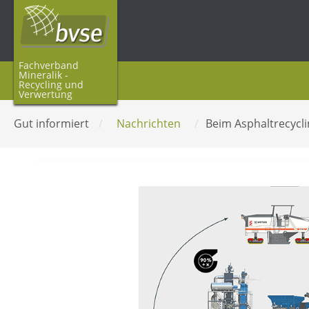
Fachverband
Mineralik -
Recycling und
Verwertung
Gut informiert
/
Nachrichten
/
Beim Asphaltrecycl