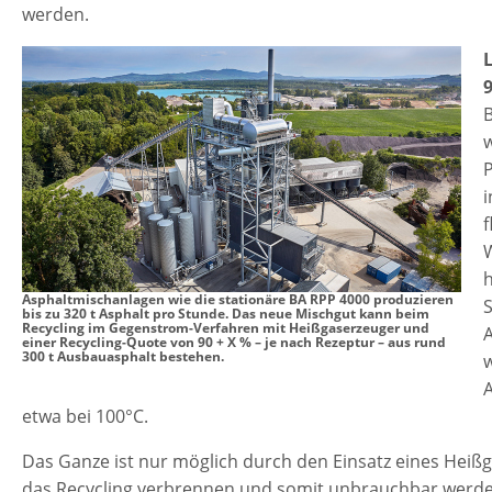
werden.
w
P
i
f
h
Asphaltmischanlagen wie die stationäre BA RPP 4000 produzieren
S
bis zu 320 t Asphalt pro Stunde. Das neue Mischgut kann beim
Recycling im Gegenstrom-Verfahren mit Heißgaserzeuger und
A
einer Recycling-Quote von 90 + X % – je nach Rezeptur – aus rund
300 t Ausbauasphalt bestehen.
etwa bei 100°C.
Das Ganze ist nur möglich durch den Einsatz eines Heiß
das Recycling verbrennen und somit unbrauchbar werde