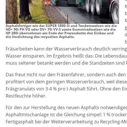
K
b
Asphaltfertiger wie der SUPER 1800-3i und Tandemwalzen wie die
g
HD+ 90i PH VO oder DV+ 70i VV-S sowie Gummiradwalzen wie die
HP 280i übernehmen am Ende der Prozesskette den Einbau und
die Verdichtung des recycelten Asphalts.
Fräsarbeiten kann der Wasserverbrauch deutlich verringe
Wasser einsparen. Im Ergebnis heißt das: Die Lebensdauer
muss seltener betankt werden und die Standzeiten sind 
Das freut nicht nur den Fräsenfahrer, sondern auch den
profitiert von dem geringen Wasserverbrauch, weil diese
Fräsgranulats von 3-4 % pro t Asphalt führt. Ohne den E
Restfeuchte höher.
Für den zur Herstellung des neuen Asphalts notwendige
Asphaltmischanlage ist die Gleichung simpel: 1 % trocken
Fertigasphalt bei der Weiterverarbeitung zu Recycling-