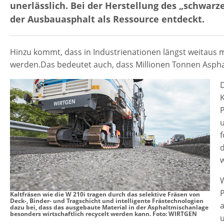
unerlässlich. Bei der Herstellung des „schwar
der Ausbauasphalt als Ressource entdeckt.
Hinzu kommt, dass in Industrienationen längst weitaus 
werden.Das bedeutet auch, dass Millionen Tonnen Asph
K
P
f
w
W
Kaltfräsen wie die W 210i tragen durch das selektive Fräsen von
Deck-, Binder- und Tragschicht und intelligente Frästechnologien
dazu bei, dass das ausgebaute Material in der Asphaltmischanlage
besonders wirtschaftlich recycelt werden kann. Foto: WIRTGEN