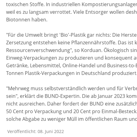
toxischen Stoffe. In industriellen Kompostierungsanlage
weil es zu langsam verrottet. Viele Entsorger wollen des
Biotonnen haben.
"Für die Umwelt bringt 'Bio'-Plastik gar nichts: Die Hers
Zersetzung entstehen keine Pflanzennährstoffe. Das ist 
Ressourcenverschwendung", so Korduan. Ökologisch sinn
Einweg-Verpackungen zu produzieren und konsequent auf
Getränke, Lebensmittel, Online-Handel und Business-to-B
Tonnen Plastik-Verpackungen in Deutschland produziert
"Mehrweg muss selbstverständlich werden und für Verb
sein", erklärt die BUND-Expertin. Die ab Januar 2023 
nicht ausreichen. Daher fordert der BUND eine zusätzl
50 Cent pro Verpackung und 20 Cent pro Einmal-Besteck. 
solche Abgabe zu weniger Müll im öffentlichen Raum u
Veröffentlicht: 08. Juni 2022