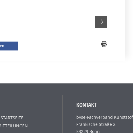
len
KONTAKT
bvse-Fachverband Kunststof
 STARTSEITE
Fränkische Straße 2
MITTEILUNGEN
53229 Bonn