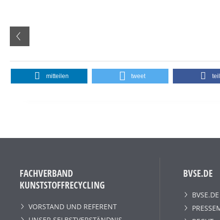
mitteilen
tweet
tei
FACHVERBAND
BVSE.DE
KUNSTSTOFFRECYCLING
BVSE.DE
VORSTAND UND REFERENT
PRESSE
UNSER SELBSTVERSTÄNDNIS