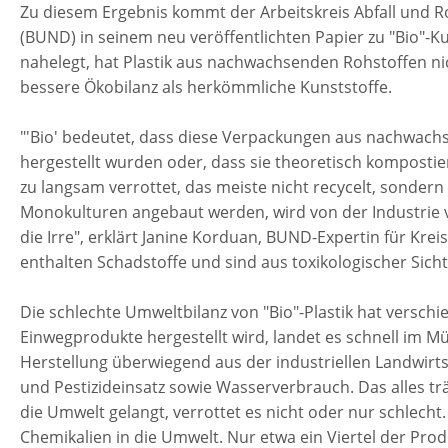
Zu diesem Ergebnis kommt der Arbeitskreis Abfall und 
(BUND) in seinem neu veröffentlichten Papier zu "Bio"-Ku
nahelegt, hat Plastik aus nachwachsenden Rohstoffen nic
bessere Ökobilanz als herkömmliche Kunststoffe.
"'Bio' bedeutet, dass diese Verpackungen aus nachwach
hergestellt wurden oder, dass sie theoretisch kompostierb
zu langsam verrottet, das meiste nicht recycelt, sondern
Monokulturen angebaut werden, wird von der Industrie v
die Irre", erklärt Janine Korduan, BUND-Expertin für Kreis
enthalten Schadstoffe und sind aus toxikologischer Sich
Die schlechte Umweltbilanz von "Bio"-Plastik hat verschi
Einwegprodukte hergestellt wird, landet es schnell im M
Herstellung überwiegend aus der industriellen Landwir
und Pestizideinsatz sowie Wasserverbrauch. Das alles trä
die Umwelt gelangt, verrottet es nicht oder nur schlech
Chemikalien in die Umwelt. Nur etwa ein Viertel der Produ