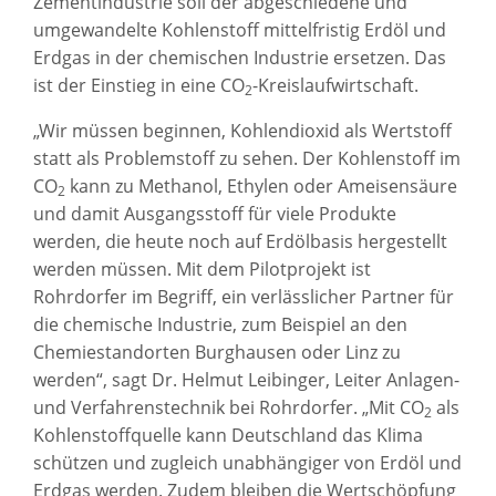
Zementindustrie soll der abgeschiedene und
umgewandelte Kohlenstoff mittelfristig Erdöl und
Erdgas in der chemischen Industrie ersetzen. Das
ist der Einstieg in eine CO
-Kreislaufwirtschaft.
2
„Wir müssen beginnen, Kohlendioxid als Wertstoff
statt als Problemstoff zu sehen. Der Kohlenstoff im
CO
kann zu Methanol, Ethylen oder Ameisensäure
2
und damit Ausgangsstoff für viele Produkte
werden, die heute noch auf Erdölbasis hergestellt
werden müssen. Mit dem Pilotprojekt ist
Rohrdorfer im Begriff, ein verlässlicher Partner für
die chemische Industrie, zum Beispiel an den
Chemiestandorten Burghausen oder Linz zu
werden“, sagt Dr. Helmut Leibinger, Leiter Anlagen-
und Verfahrenstechnik bei Rohrdorfer. „Mit CO
als
2
Kohlenstoffquelle kann Deutschland das Klima
schützen und zugleich unabhängiger von Erdöl und
Erdgas werden. Zudem bleiben die Wertschöpfung