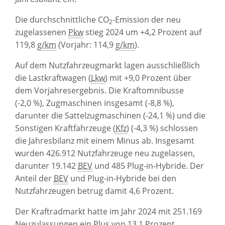
Die durchschnittliche CO
-Emission der neu
2
zugelassenen
Pkw
stieg 2024 um +4,2 Prozent auf
119,8
g/km
(Vorjahr: 114,9
g/km
).
Auf dem Nutzfahrzeugmarkt lagen ausschließlich
die Lastkraftwagen (
Lkw
) mit +9,0 Prozent über
dem Vorjahresergebnis. Die Kraftomnibusse
(-2,0 %), Zugmaschinen insgesamt (-8,8 %),
darunter die Sattelzugmaschinen (-24,1 %) und die
Sonstigen Kraftfahrzeuge (
Kfz
) (-4,3 %) schlossen
die Jahresbilanz mit einem Minus ab. Insgesamt
wurden 426.912 Nutzfahrzeuge neu zugelassen,
darunter 19.142
BEV
und 485 Plug-in-Hybride. Der
Anteil der
BEV
und Plug-in-Hybride bei den
Nutzfahrzeugen betrug damit 4,6 Prozent.
Der Kraftradmarkt hatte im Jahr 2024 mit 251.169
Neuzulassungen ein Plus von 13,1 Prozent