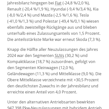
Jahresbilanz hingegen bei
Fiat
(-24,8 %/2,0 %),
Renault
(-20,4 %/1,9 %), Hyundai (-9,4 %/3,4 %), Kia
(-8,0 %/2,4 %) und Mazda (-2,5 %/1,6 %). Tesla
(-41,0 %/1,3 %) und Polestar (-49,4 %/0,1 %) wiesen
ebenfalls zweistellige Rückgänge aus und blieben
unterhalb eines Zulassungsanteils von 1,5 Prozent.
Die anteilsstärkste Marke war erneut Skoda (7,3 %).
Knapp die Hälfte aller Neuzulassungen des Jahres
2024 war den Segmenten
SUVs
(30,2 %) und
Kompaktklasse (18,7 %) zuzuordnen, gefolgt von
den Segmenten Kleinwagen (12,0 %),
Geländewagen (11,3 %) und Mittelklasse (9,0 %). Die
Obere Mittelklasse verzeichnete mit +30,5 Prozent
den deutlichsten Zuwachs in der Jahresbilanz und
erreichte einen Anteil von 4,0 Prozent.
Unter den alternativen Antriebsarten bewirkten
947.398
Pkw
-Neuzulassungen mit hybridem Antrieb