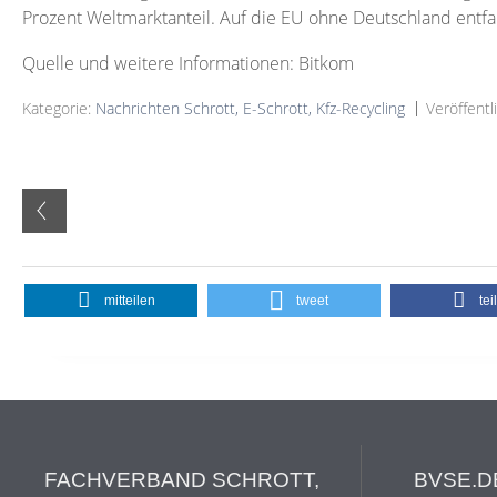
Prozent Weltmarktanteil. Auf die EU ohne Deutschland entfal
Quelle und weitere Informationen: Bitkom
Kategorie:
Nachrichten Schrott, E-Schrott, Kfz-Recycling
Veröffentl
mitteilen
tweet
tei
FACHVERBAND SCHROTT,
BVSE.D