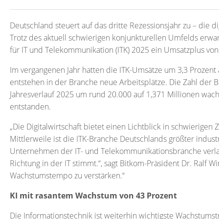
Deutschland steuert auf das dritte Rezessionsjahr zu – die d
Trotz des aktuell schwierigen konjunkturellen Umfelds erwa
für IT und Telekommunikation (ITK) 2025 ein Umsatzplus von 
Im vergangenen Jahr hatten die ITK-Umsätze um 3,3 Prozent au
entstehen in der Branche neue Arbeitsplätze. Die Zahl der Be
Jahresverlauf 2025 um rund 20.000 auf 1,371 Millionen wach
entstanden.
„Die Digitalwirtschaft bietet einen Lichtblick in schwierigen
Mittlerweile ist die ITK-Branche Deutschlands größter indust
Unternehmen der IT- und Telekommunikationsbranche verlau
Richtung in der IT stimmt.“, sagt Bitkom-Präsident Dr. Ralf Win
Wachstumstempo zu verstärken.“
KI mit rasantem Wachstum von 43 Prozent
Die Informationstechnik ist weiterhin wichtigste Wachstums