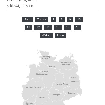
Schleswig-Holstein
Start
Zurück
7
8
9
10
11
12
13
14
15
16
Weiter
Ende
Schleswig-
Holstein
Mecklenburg-
Vorpommern
Hamburg
Bremen
Niedersachsen
Berlin
Brandenburg
Sachsen-Anhalt
Nordrhein- Westfalen
Sachsen
Thüringen
Hessen
Rheinland -
Pfalz