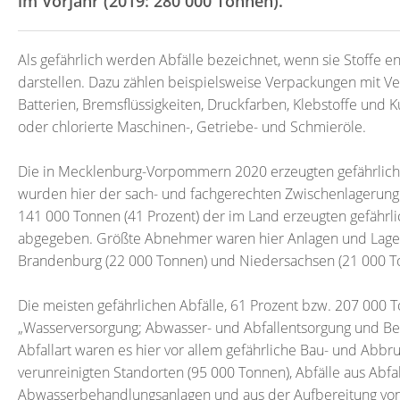
im Vorjahr (2019: 280 000 Tonnen).
Als gefährlich werden Abfälle bezeichnet, wenn sie Stoffe 
darstellen. Dazu zählen beispielsweise Verpackungen mit Ve
Batterien, Bremsflüssigkeiten, Druckfarben, Klebstoffe und 
oder chlorierte Maschinen-, Getriebe- und Schmieröle.
Die in Mecklenburg-Vorpommern 2020 erzeugten gefährliche
wurden hier der sach- und fachgerechten Zwischenlagerung
141 000 Tonnen (41 Prozent) der im Land erzeugten gefähr
abgegeben. Größte Abnehmer waren hier Anlagen und Lager 
Brandenburg (22 000 Tonnen) und Niedersachsen (21 000 T
Die meisten gefährlichen Abfälle, 61 Prozent bzw. 207 000 T
„Wasserversorgung; Abwasser- und Abfallentsorgung und B
Abfallart waren es hier vor allem gefährliche Bau- und Abbr
verunreinigten Standorten (95 000 Tonnen), Abfälle aus Abfa
Abwasserbehandlungsanlagen und aus der Aufbereitung von W