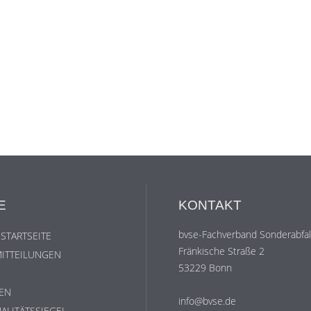
E
KONTAKT
bvse-Fachverband Sonderabfall
 STARTSEITE
Fränkische Straße 2
ITTEILUNGEN
53229 Bonn
EN
info@bvse.de
ALITÄTSSIEGEL