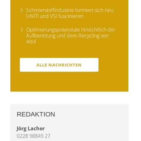
Schmierstoffindustrie formiert sich neu:
UNITI und VSI fusionieren
Optimierungspotenziale hinsichtlich der
Aufbereitung und dem Recycling von
Altöl
ALLE NACHRICHTEN
REDAKTION
Jörg Lacher
0228 98849 27