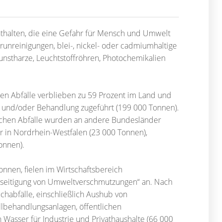
enthalten, die eine Gefahr für Mensch und Umwelt
runreinigungen, blei-, nickel- oder cadmiumhaltige
Kunstharze, Leuchtstoffröhren, Photochemikalien
n Abfälle verblieben zu 59 Prozent im Land und
 und/oder Behandlung zugeführt (199 000 Tonnen).
lichen Abfälle wurden an andere Bundesländer
in Nordrhein-Westfalen (23 000 Tonnen),
onnen).
onnen, fielen im Wirtschaftsbereich
eseitigung von Umweltverschmutzungen“ an. Nach
uchabfälle, einschließlich Aushub von
llbehandlungsanlagen, öffentlichen
asser für Industrie und Privathaushalte (66 000