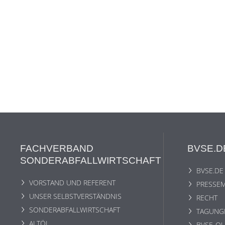
FACHVERBAND
BVSE.D
SONDERABFALLWIRTSCHAFT
BVSE.DE
VORSTAND UND REFERENT
PRESSEM
UNSER SELBSTVERSTÄNDNIS
RECHT
SONDERABFALLWIRTSCHAFT
TAGUNG
ALTÖL
BVSE-QU