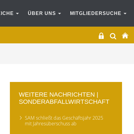
EICHE
ÜBER UNS
MITGLIEDERSUCHE
WEITERE NACHRICHTEN |
SONDERABFALLWIRTSCHAFT
SAM schließt das Geschäftsjahr 2025
mit Jahresüberschuss ab