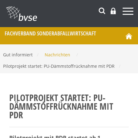
FACHVERBAND SONDERABFALL­WIRTSCHAFT
Gut informiert
/
Nachrichten
/
Pilotprojekt startet: PU-Dämmstoffrücknahme mit PDR
/
PILOTPROJEKT STARTET: PU-
DÄMMSTOFFRÜCKNAHME MIT
PDR
Pilotprojekt mit PDR startet ab 1.