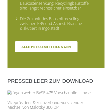
Baukostensenkung: Recyclingbaustoffe
sind längst rechtssicher einsetzbar
Die Zukunft des Baustoffrecycling
zwischen EBV und Asbest: Branche
diskutiert in Ingolstadt
ALLE PRESSEMITTEILUNGEN
PRESSEBILDER ZUM DOWNLOAD
bvse-
Vizepräsident &
Fachverbandsvorsitzender
Michael von Malottky 300 DPI