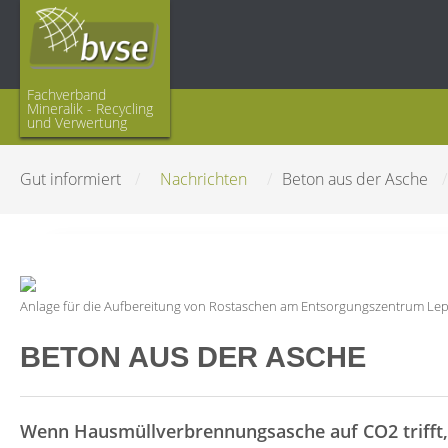
Fachverband
Mineralik - Recycling
und Verwertung
Gut informiert
/
Nachrichten
/
Beton aus der Asche
/
Anlage für die Aufbereitung von Rostaschen am Entsorgungszentrum Leppe
BETON AUS DER ASCHE
Wenn Hausmüllverbrennungsasche auf CO2 trifft, 