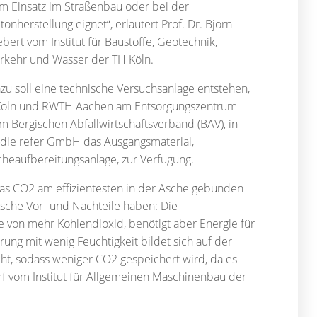
m Einsatz im Straßenbau oder bei der
tonherstellung eignet“, erläutert Prof. Dr. Björn
ebert vom Institut für Baustoffe, Geotechnik,
rkehr und Wasser der TH Köln.
zu soll eine technische Versuchsanlage entstehen,
H Köln und RWTH Aachen am Entsorgungszentrum
m Bergischen Abfallwirtschaftsverband (BAV), in
lt die refer GmbH das Ausgangsmaterial,
heaufbereitungsanlage, zur Verfügung.
das CO2 am effizientesten in der Asche gebunden
fische Vor- und Nachteile haben: Die
 von mehr Kohlendioxid, benötigt aber Energie für
ung mit wenig Feuchtigkeit bildet sich auf der
cht, sodass weniger CO2 gespeichert wird, da es
orf vom Institut für Allgemeinen Maschinenbau der