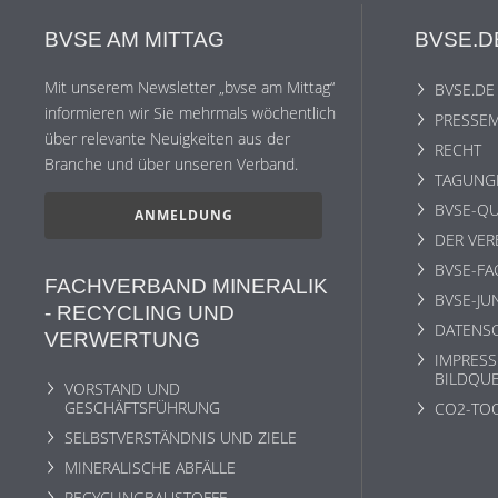
BVSE AM MITTAG
BVSE.D
Mit unserem Newsletter „bvse am Mittag“
BVSE.DE
informieren wir Sie mehrmals wöchentlich
PRESSEM
über relevante Neuigkeiten aus der
RECHT
Branche und über unseren Verband.
TAGUNG
BVSE-QU
ANMELDUNG
DER VE
BVSE-F
FACHVERBAND MINERALIK
BVSE-JU
- RECYCLING UND
DATENS
VERWERTUNG
IMPRESS
BILDQU
VORSTAND UND
GESCHÄFTSFÜHRUNG
CO2-TO
SELBSTVERSTÄNDNIS UND ZIELE
MINERALISCHE ABFÄLLE
RECYCLINGBAUSTOFFE