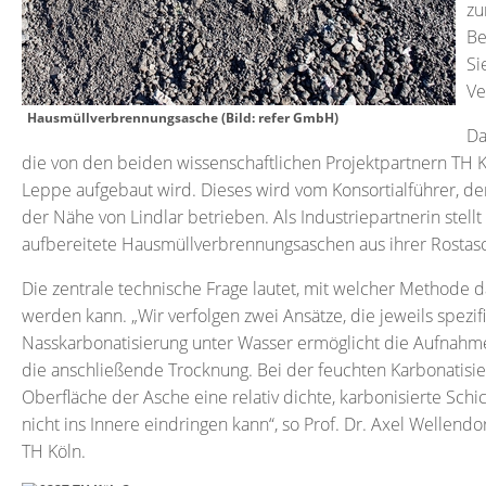
zu
Be
Si
Ve
Hausmüllverbrennungsasche (Bild: refer GmbH)
Da
die von den beiden wissenschaftlichen Projektpartnern T
Leppe aufgebaut wird. Dieses wird vom Konsortialführer, de
der Nähe von Lindlar betrieben. Als Industriepartnerin stel
aufbereitete Hausmüllverbrennungsaschen aus ihrer Rostasc
Die zentrale technische Frage lautet, mit welcher Methode 
werden kann. „Wir verfolgen zwei Ansätze, die jeweils spezi
Nasskarbonatisierung unter Wasser ermöglicht die Aufnahme
die anschließende Trocknung. Bei der feuchten Karbonatisier
Oberfläche der Asche eine relativ dichte, karbonisierte Schi
nicht ins Innere eindringen kann“, so Prof. Dr. Axel Wellend
TH Köln.