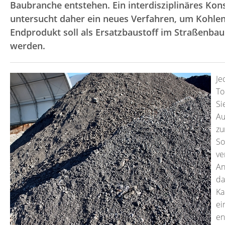
Baubranche entstehen. Ein interdisziplinäres Kon
untersucht daher ein neues Verfahren, um Kohlen
Endprodukt soll als Ersatzbaustoff im Straßenba
werden.
Je
To
Si
Au
zu
So
ve
An
da
Ka
ei
en