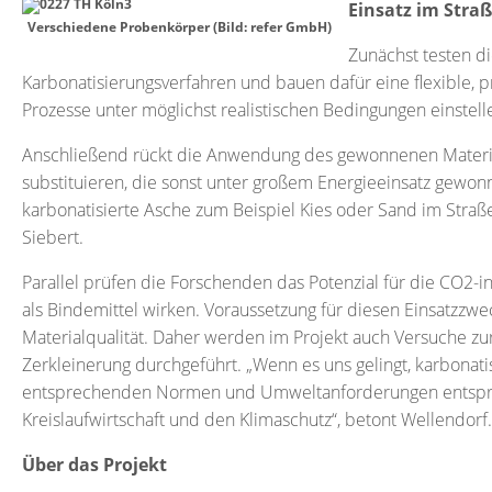
Einsatz im Stra
Verschiedene Probenkörper (Bild: refer GmbH)
Zunächst testen di
Karbonatisierungsverfahren und bauen dafür eine flexible, p
Prozesse unter möglichst realistischen Bedingungen einstell
Anschließend rückt die Anwendung des gewonnenen Materials 
substituieren, die sonst unter großem Energieeinsatz gew
karbonatisierte Asche zum Beispiel Kies oder Sand im Str
Siebert.
Parallel prüfen die Forschenden das Potenzial für die CO2-i
als Bindemittel wirken. Voraussetzung für diesen Einsatzzwec
Materialqualität. Daher werden im Projekt auch Versuche zu
Zerkleinerung durchgeführt. „Wenn es uns gelingt, karbonatis
entsprechenden Normen und Umweltanforderungen entspricht,
Kreislaufwirtschaft und den Klimaschutz“, betont Wellendorf.
Über das Projekt