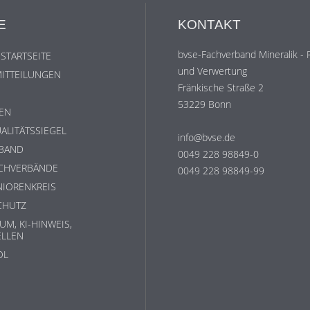
E
KONTAKT
bvse-Fachverband Mineralik - 
 STARTSEITE
und Verwertung
ITTEILUNGEN
Fränkische Straße 2
53229 Bonn
EN
ALITÄTSSIEGEL
info@bvse.de
RBAND
0049 228 98849-0
ACHVERBÄNDE
0049 228 98849-99
NIORENKREIS
CHUTZ
UM, KI-HINWEIS,
ELLEN
OL