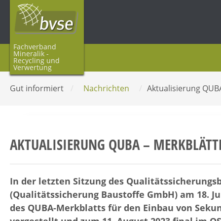
Fachverband
Mineralik -
Recycling und
Verwertung
Gut informiert
/
Nachrichten
/
Aktualisierung QUB
AKTUALISIERUNG QUBA – MERKBLÄTT
In der letzten Sitzung des Qualitätssicherungs
(Qualitätssicherung Baustoffe GmbH) am 18. Jul
des QUBA-Merkblatts für den Einbau von Sekun
vorgestellt und zum 11. August 2023 final im 