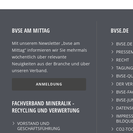
BVSE AM MITTAG
BVSE.DE
Mit unserem Newsletter „bvse am
BVSE.DE
Mittag“ informieren wir Sie mehrmals
PRESSE
wöchentlich über relevante
RECHT
Neuigkeiten aus der Branche und über
TAGUNG
unseren Verband.
BVSE-QU
DER VE
ANMELDUNG
BVSE-F
BVSE-JU
FACHVERBAND MINERALIK -
DATENS
RECYCLING UND VERWERTUNG
IMPRESS
BILDQU
VORSTAND UND
GESCHÄFTSFÜHRUNG
CO2-TO