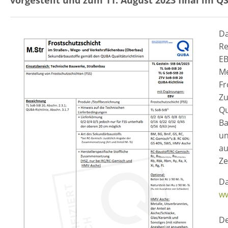
Da
Re
EB
Me
Fr
Zu
Qu
Ba
un
au
Ze
Da
ww
De