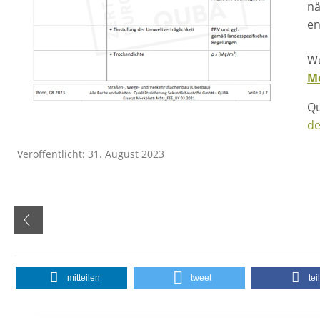
nä
en
We
Me
Qu
de
Veröffentlicht: 31. August 2023
mitteilen
tweet
tei