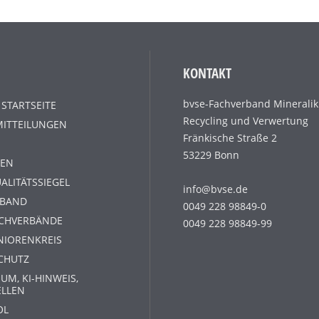
KONTAKT
bvse-Fachverband Mineralik
 STARTSEITE
Recycling und Verwertung
MITTEILUNGEN
Fränkische Straße 2
53229 Bonn
EN
ALITÄTSSIEGEL
info@bvse.de
RBAND
0049 228 98849-0
ACHVERBÄNDE
0049 228 98849-99
NIORENKREIS
CHUTZ
UM, KI-HINWEIS,
ELLEN
OL