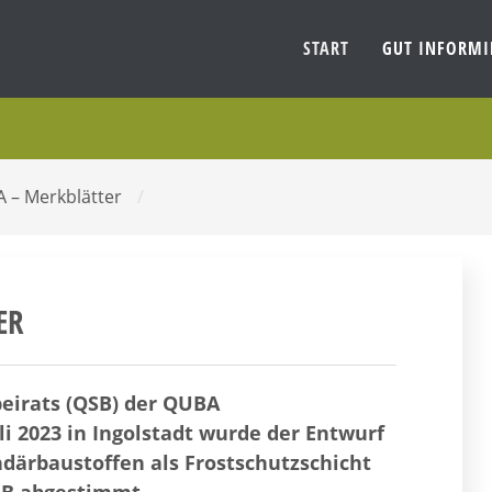
START
GUT INFORM
A – Merkblätter
/
ER
beirats (QSB) der QUBA
i 2023 in Ingolstadt wurde der Entwurf
därbaustoffen als Frostschutzschicht
QSB abgestimmt.