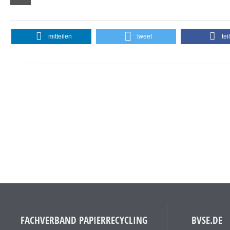
mitteilen
tweet
tei
FACHVERBAND PAPIERRECYCLING
BVSE.DE