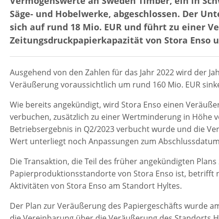
Vermögenswerte an Sweden Timber, ein in Sc
Säge- und Hobelwerke, abgeschlossen. Der Un
sich auf rund 18 Mio. EUR und führt zu einer V
Zeitungsdruckpapierkapazität von Stora Enso 
Ausgehend von den Zahlen für das Jahr 2022 wird der Ja
Veräußerung voraussichtlich um rund 160 Mio. EUR sink
Wie bereits angekündigt, wird Stora Enso einen Veräuße
verbuchen, zusätzlich zu einer Wertminderung in Höhe vo
Betriebsergebnis in Q2/2023 verbucht wurde und die Verg
Wert unterliegt noch Anpassungen zum Abschlussdatum
Die Transaktion, die Teil des früher angekündigten Plans
Papierproduktionsstandorte von Stora Enso ist, betrifft
Aktivitäten von Stora Enso am Standort Hyltes.
Der Plan zur Veräußerung des Papiergeschäfts wurde am 
die Vereinbarung über die Veräußerung des Standorts Hy