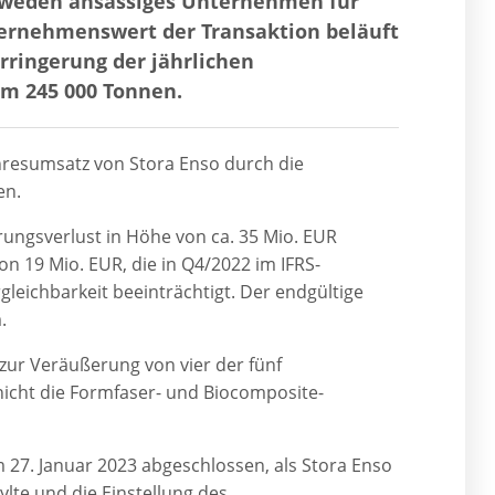
hweden ansässiges Unternehmen für
ternehmenswert der Transaktion beläuft
erringerung der jährlichen
um 245 000 Tonnen.
hresumsatz von Stora Enso durch die
en.
rungsverlust in Höhe von ca. 35 Mio. EUR
n 19 Mio. EUR, die in Q4/2022 im IFRS-
leichbarkeit beeinträchtigt. Der endgültige
.
 zur Veräußerung von vier der fünf
 nicht die Formfaser- und Biocomposite-
27. Januar 2023 abgeschlossen, als Stora Enso
lte und die Einstellung des