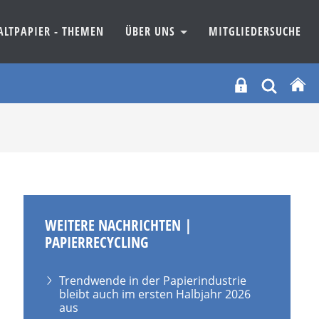
ALTPAPIER - THEMEN
ÜBER UNS
MITGLIEDERSUCHE
WEITERE NACHRICHTEN |
PAPIERRECYCLING
Trendwende in der Papierindustrie
bleibt auch im ersten Halbjahr 2026
aus