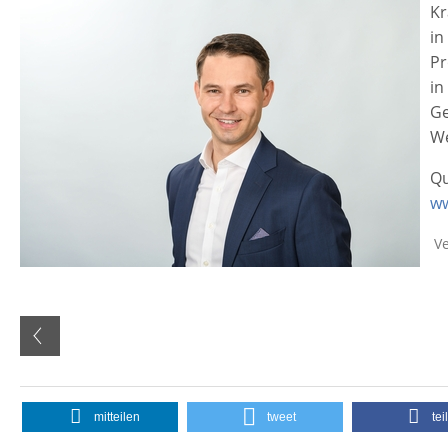
Kr
in
Pr
in
Ge
We
Qu
ww
Ve
mitteilen
tweet
tei