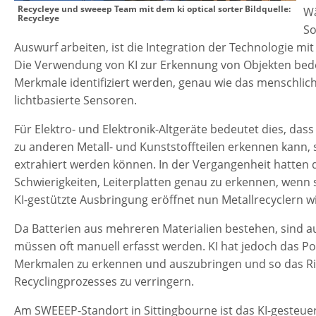
Recycleye und sweeep Team mit dem ki optical sorter Bildquelle:
Wä
Recycleye
So
Auswurf arbeiten, ist die Integration der Technologie mi
Die Verwendung von KI zur Erkennung von Objekten bedeu
Merkmale identifiziert werden, genau wie das menschlich
lichtbasierte Sensoren.
Für Elektro- und Elektronik-Altgeräte bedeutet dies, dass
zu anderen Metall- und Kunststoffteilen erkennen kann,
extrahiert werden können. In der Vergangenheit hatten 
Schwierigkeiten, Leiterplatten genau zu erkennen, wenn s
KI-gestützte Ausbringung eröffnet nun Metallrecyclern 
Da Batterien aus mehreren Materialien bestehen, sind a
müssen oft manuell erfasst werden. KI hat jedoch das Po
Merkmalen zu erkennen und auszubringen und so das Ri
Recyclingprozesses zu verringern.
Am SWEEEP-Standort in Sittingbourne ist das KI-gesteue