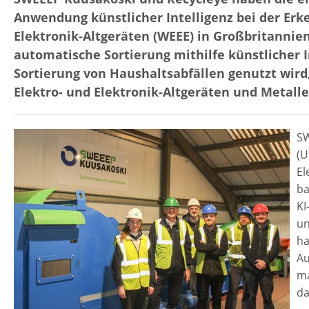
Anwendung künstlicher Intelligenz bei der Erk
Elektronik-Altgeräten (WEEE) in Großbritannie
automatische Sortierung mithilfe künstlicher 
Sortierung von Haushaltsabfällen genutzt wird
Elektro- und Elektronik-Altgeräten und Metalle
SW
(U
El
ba
KI
un
ha
Au
ma
da