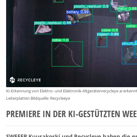
KI-Erkennung von Elektro- und Elektronik-Altgerätenrecycleye ai erkenn
Leiterplatten Bildquelle: Recycleeye
PREMIERE IN DER KI-GESTÜTZTEN WE
SWEEEP Kuusakoski und Recycleye haben die er