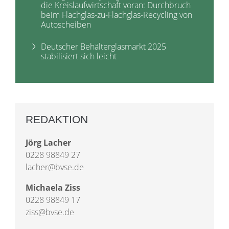
die Kreislaufwirtschaft voran: Durchbruch
beim Flachglas-zu-Flachglas-Recycling von
Autoscheiben
Deutscher Behälterglasmarkt 2025
stabilisiert sich leicht
REDAKTION
Jörg Lacher
0228 98849 27
lacher@bvse.de
Michaela Ziss
0228 98849 17
ziss@bvse.de