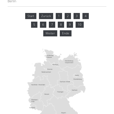
Berlin
Start
Zurück
1
2
3
4
5
6
7
8
9
10
Weiter
Ende
Schleswig-
Holstein
Mecklenburg-
Vorpommern
Hamburg
Bremen
Niedersachsen
Berlin
Brandenburg
Sachsen-Anhalt
Nordrhein- Westfalen
Sachsen
Thüringen
Hessen
Rheinland -
Pfalz
Saarland
Bayern