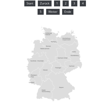
Start
Zurück
1
2
3
4
5
Weiter
Ende
Schleswig-
Holstein
Mecklenburg-
Vorpommern
Hamburg
Bremen
Niedersachsen
Berlin
Brandenburg
Sachsen-Anhalt
Nordrhein- Westfalen
Sachsen
Thüringen
Hessen
Rheinland -
Pfalz
Saarland
Bayern
Baden
Württemberg