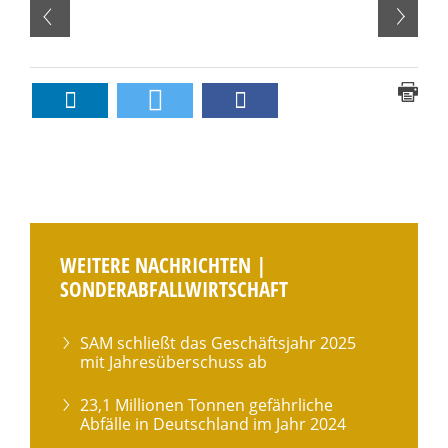
WEITERE NACHRICHTEN |
SONDERABFALLWIRTSCHAFT
SAM schließt das Geschäftsjahr 2025
mit Jahresüberschuss ab
23,1 Millionen Tonnen gefährliche
Abfälle in Deutschland im Jahr 2024