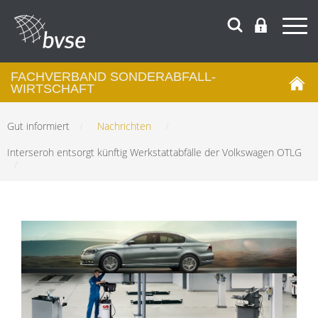
FACHVERBAND SONDERABFALL­
WIRTSCHAFT
Gut informiert
/
Nachrichten
/
Interseroh entsorgt künftig Werkstattabfälle der Volkswagen OTLG
/