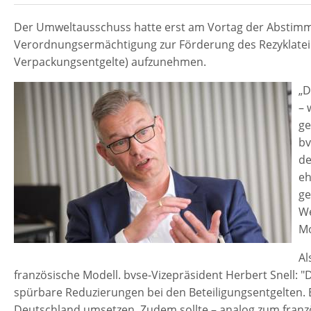
Der Umweltausschuss hatte erst am Vortag der Abstimm
Verordnungsermächtigung zur Förderung des Rezyklate
Verpackungsentgelte) aufzunehmen.
„D
– 
ge
bv
de
eh
ge
We
Mo
Al
französische Modell. bvse-Vizepräsident Herbert Snell: "D
spürbare Reduzierungen bei den Beteiligungsentgelten. Ei
Deutschland umsetzen. Zudem sollte – analog zum franzö