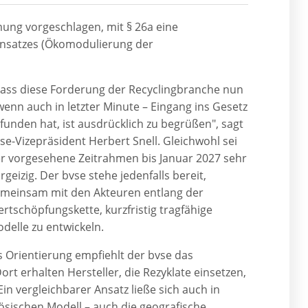
ung vorgeschlagen, mit § 26a eine
insatzes (Ökomodulierung der
ass diese Forderung der Recyclingbranche nun
wenn auch in letzter Minute – Eingang ins Gesetz
funden hat, ist ausdrücklich zu begrüßen", sagt
se-Vizepräsident Herbert Snell. Gleichwohl sei
r vorgesehene Zeitrahmen bis Januar 2027 sehr
rgeizig. Der bvse stehe jedenfalls bereit,
meinsam mit den Akteuren entlang der
rtschöpfungskette, kurzfristig tragfähige
delle zu entwickeln.
s Orientierung empfiehlt der bvse das
ort erhalten Hersteller, die Rezyklate einsetzen,
n vergleichbarer Ansatz ließe sich auch in
sischen Modell – auch die geografische