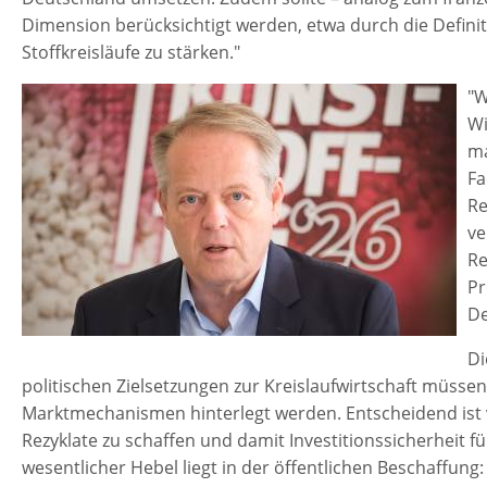
Dimension berücksichtigt werden, etwa durch die Definit
Stoffkreisläufe zu stärken."
"W
Wi
ma
Fa
Re
ve
Re
Pr
De
Di
politischen Zielsetzungen zur Kreislaufwirtschaft müsse
Marktmechanismen hinterlegt werden. Entscheidend ist v
Rezyklate zu schaffen und damit Investitionssicherheit 
wesentlicher Hebel liegt in der öffentlichen Beschaffun