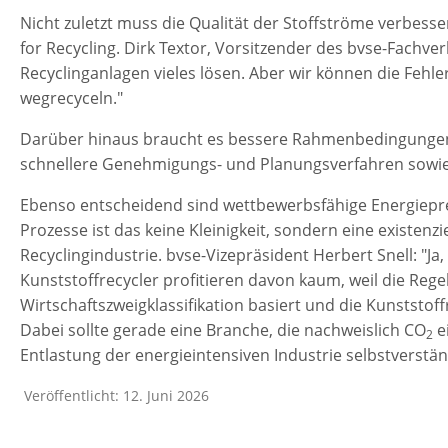
Nicht zuletzt muss die Qualität der Stoffströme verbes
for Recycling. Dirk Textor, Vorsitzender des bvse-Fachve
Recyclinganlagen vieles lösen. Aber wir können die Fehle
wegrecyceln."
Darüber hinaus braucht es bessere Rahmenbedingungen 
schnellere Genehmigungs- und Planungsverfahren sowie
Ebenso entscheidend sind wettbewerbsfähige Energieprei
Prozesse ist das keine Kleinigkeit, sondern eine existenz
Recyclingindustrie. bvse-Vizepräsident Herbert Snell: "Ja
Kunststoffrecycler profitieren davon kaum, weil die Rege
Wirtschaftszweigklassifikation basiert und die Kunststo
Dabei sollte gerade eine Branche, die nachweislich CO
e
2
Entlastung der energieintensiven Industrie selbstverstän
Veröffentlicht: 12. Juni 2026