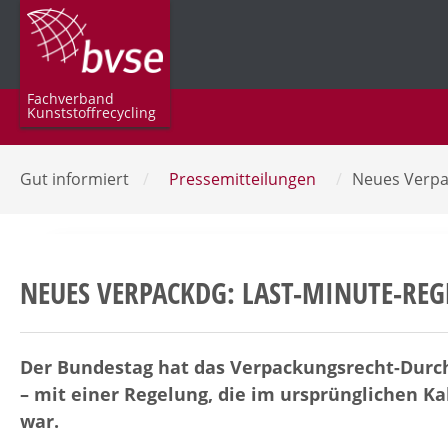
Fachverband
Kunststoffrecycling
Gut informiert
/
Pressemitteilungen
/
Neues Verpa
NEUES VERPACKDG: LAST-MINUTE-REG
Der Bundestag hat das Verpackungsrecht-Durc
– mit einer Regelung, die im ursprünglichen K
war.