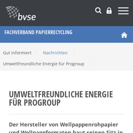
FACHVERBAND PAPIERRECYCLING
Gut informiert
/
Nachrichten
/
Umweltfreundliche Energie für Progroup
/
UMWELTFREUNDLICHE ENERGIE
FÜR PROGROUP
Der Hersteller von Wellpappenrohpapier
und Wellpappformaten baut seinen Sitz in