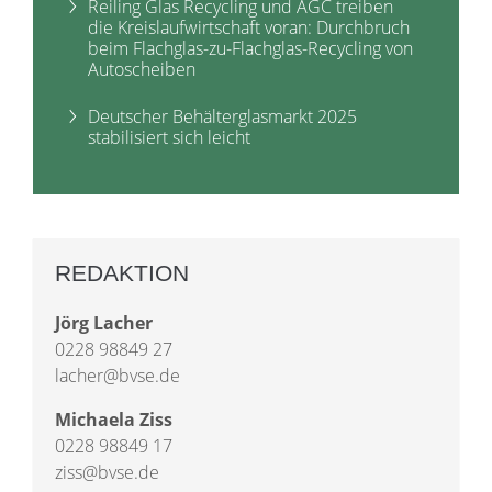
Reiling Glas Recycling und AGC treiben
die Kreislaufwirtschaft voran: Durchbruch
beim Flachglas-zu-Flachglas-Recycling von
Autoscheiben
Deutscher Behälterglasmarkt 2025
stabilisiert sich leicht
REDAKTION
Jörg Lacher
0228 98849 27
lacher@bvse.de
Michaela Ziss
0228 98849 17
ziss@bvse.de