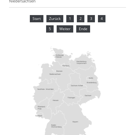
Niedersachsen
Start
Zurück
1
2
3
4
5
Weiter
Ende
Schleswig-
Holstein
Mecklenburg-
Vorpommern
Hamburg
Bremen
Niedersachsen
Berlin
Brandenburg
Sachsen-Anhalt
Nordrhein- Westfalen
Sachsen
Thüringen
Hessen
Rheinland -
Pfalz
Saarland
Bayern
Baden
Württemberg