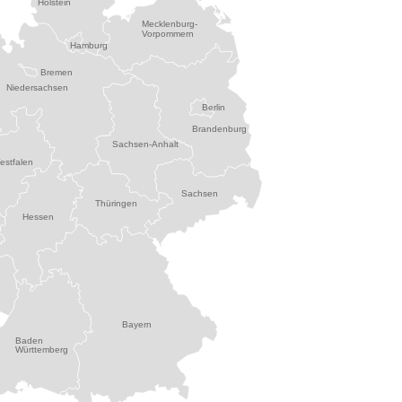
Holstein
Mecklenburg-
Vorpommern
Hamburg
Bremen
Niedersachsen
Berlin
Brandenburg
Sachsen-Anhalt
estfalen
Sachsen
Thüringen
Hessen
Bayern
Baden
Württemberg