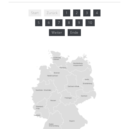
Start
Zurück
1
2
3
4
5
6
7
8
9
10
Weiter
Ende
Schleswig-
Holstein
Mecklenburg-
Vorpommern
Hamburg
Bremen
Niedersachsen
Berlin
Brandenburg
Sachsen-Anhalt
Nordrhein- Westfalen
Sachsen
Thüringen
Hessen
Rheinland -
Pfalz
Saarland
Bayern
Baden
Württemberg