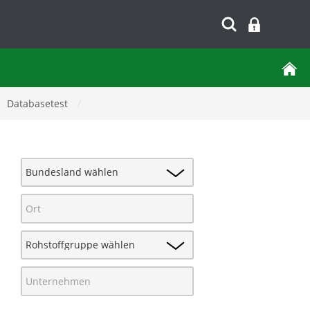
Databasetest
/