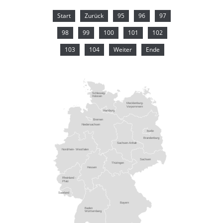
Start
Zurück
95
96
97
98
99
100
101
102
103
104
Weiter
Ende
Schleswig-
Holstein
Mecklenburg-
Vorpommern
Hamburg
Bremen
Niedersachsen
Berlin
Brandenburg
Sachsen-Anhalt
Nordrhein- Westfalen
Sachsen
Thüringen
Hessen
Rheinland -
Pfalz
Saarland
Bayern
Baden
Württemberg