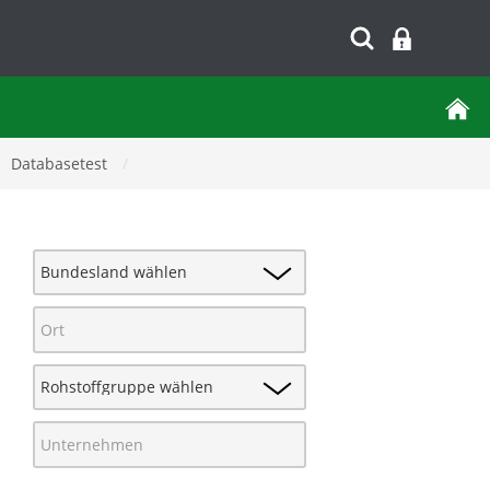
Databasetest
/