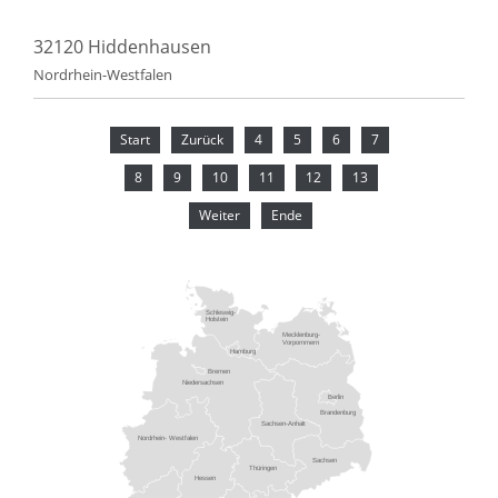
32120 Hiddenhausen
Nordrhein-Westfalen
Start
Zurück
4
5
6
7
8
9
10
11
12
13
Weiter
Ende
Schleswig-
Holstein
Mecklenburg-
Vorpommern
Hamburg
Bremen
Niedersachsen
Berlin
Brandenburg
Sachsen-Anhalt
Nordrhein- Westfalen
Sachsen
Thüringen
Hessen