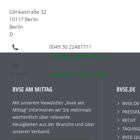
Glinkastraße 32
10117 Berlin
Berlin
D
0049 30 22487711
info@getraenkekarton.de
Fax:
0049 30 22487715
Internet:
www.getraenkekarton.de
BVSE AM MITTAG
BVSE.DE
Mit unserem Newsletter „bvse am
BVSE.DE
Mittag“ informieren wir Sie mehrmals
PRESSE
wöchentlich über relevante
RECHT
Neuigkeiten aus der Branche und über
TAGUNG
unseren Verband.
BVSE-QU