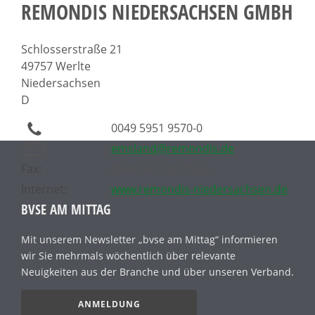
REMONDIS NIEDERSACHSEN GMBH
Schlosserstraße 21
49757 Werlte
Niedersachsen
D
0049 5951 9570-0
emsland@remondis.de
Fax:
0049 5951 9570-60
Internet:
www.remondis-niedersachsen.de
BVSE AM MITTAG
Mit unserem Newsletter „bvse am Mittag“ informieren
wir Sie mehrmals wöchentlich über relevante
Neuigkeiten aus der Branche und über unseren Verband.
ANMELDUNG