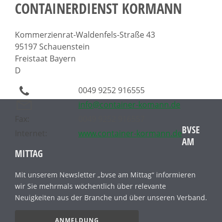
CONTAINERDIENST KORMANN
Kommerzienrat-Waldenfels-Straße 43
95197 Schauenstein
Freistaat Bayern
D
0049 9252 916555
info@container-komann.de
Fax:
0049 9252 916557
BVSE
Internet:
www.container-kormann.de
AM
MITTAG
Mit unserem Newsletter „bvse am Mittag“ informieren
wir Sie mehrmals wöchentlich über relevante
Neuigkeiten aus der Branche und über unseren Verband.
ANMELDUNG