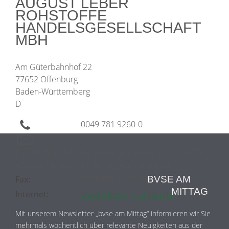
AUGUST LEBER
ROHSTOFFE
HANDELSGESELLSCHAFT
MBH
Am Güterbahnhof 22
77652 Offenburg
Baden-Württemberg
D
0049 781 9260-0
Diese E-Mail-Adresse ist vor Spambots geschützt! Zur
Anzeige muss JavaScript eingeschaltet sein.
Fax:
0049 781 9260-20
BVSE AM
MITTAG
Internet:
www.leberrohstoffe.com
Mit unserem Newsletter „bvse am Mittag“ informieren wir Sie
mehrmals wöchentlich über relevante Neuigkeiten aus der