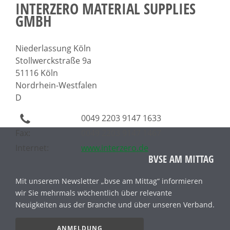
INTERZERO MATERIAL SUPPLIES
GMBH
Niederlassung Köln
Stollwerckstraße 9a
51116 Köln
Nordrhein-Westfalen
D
0049 2203 9147 1633
Fax:
0049 2203 9147 1467
Internet:
www.interzero.de
BVSE AM MITTAG
Mit unserem Newsletter „bvse am Mittag“ informieren
wir Sie mehrmals wöchentlich über relevante
Neuigkeiten aus der Branche und über unseren Verband.
ANMELDUNG