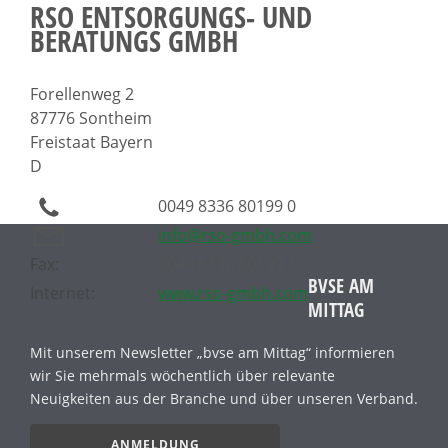
RSO ENTSORGUNGS- UND
BERATUNGS GMBH
Forellenweg 2
87776 Sontheim
Freistaat Bayern
D
0049 8336 80199 0
info@rso-gmbh.com
Fax:
0049 8336 80199 10
BVSE AM
Internet:
www.rso-gmbh.com
MITTAG
Mit unserem Newsletter „bvse am Mittag“ informieren
wir Sie mehrmals wöchentlich über relevante
Neuigkeiten aus der Branche und über unseren Verband.
ANMELDUNG