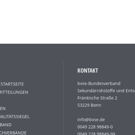
KONTAKT
bvse-Bundesverband
 STARTSEITE
Sekundärrohstoffe und Ents
MITTEILUNGEN
Fränkische Straße 2
53229 Bonn
EN
ALITÄTSSIEGEL
info@bvse.de
RBAND
0049 228 98849-0
ACHVERBÄNDE
0049 228 98849-99