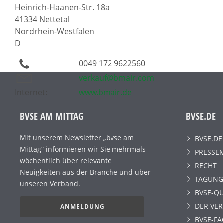
Heinrich-Haanen-Str. 18a
41334 Nettetal
Nordrhein-Westfalen
D
0049 172 9622560
verkauf@bmair.com
Internet:
www.bmair.de
BVSE AM MITTAG
BVSE.DE
Mit unserem Newsletter „bvse am
BVSE.DE
Mittag“ informieren wir Sie mehrmals
PRESSE
wöchentlich über relevante
RECHT
Neuigkeiten aus der Branche und über
TAGUNG
unseren Verband.
BVSE-QU
DER VE
ANMELDUNG
BVSE-F