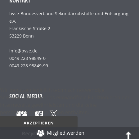
KONTAKT
bvse-Bundesverband Sekundärrohstoffe und Entsorgung
e.V.
Fränkische Straße 2
53229 Bonn
info@bvse.de
0049 228 98849-0
0049 228 98849-99
Wir benutzen lediglich technisch notwendige
SOCIAL MEDIA
Sessioncookies, die das einwandfreie Funktionieren der
Internetseite gewährleisten und die keine
personenbezogenen Daten enthalten.
AKZEPTIEREN
Mitglied werden
Recycling
Germany
Datenschutz­erklärung