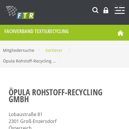
FACHVERBAND TEXTILRECYCLING
Mitgliedersuche
/
Sortierer
/
Öpula Rohstoff-Recycling …
/
ÖPULA ROHSTOFF-RECYCLING
GMBH
Lobaustraße 81
2301 Groß-Enzersdorf
Österreich