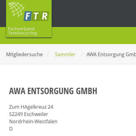
Fachverband
Textilrecycling
Mitgliedersuche
/
Sammler
/
AWA Entsorgung Gm
AWA ENTSORGUNG GMBH
Zum HAgelkreuz 24
52249 Eschweiler
Nordrhein-Westfalen
D