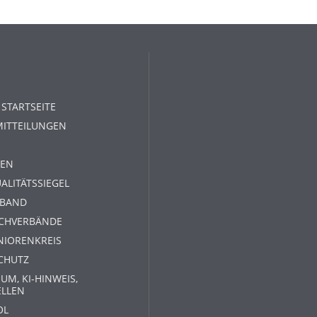
 STARTSEITE
MITTEILUNGEN
EN
ALITÄTSSIEGEL
RBAND
ACHVERBÄNDE
NIORENKREIS
CHUTZ
UM, KI-HINWEIS,
ELLEN
OL