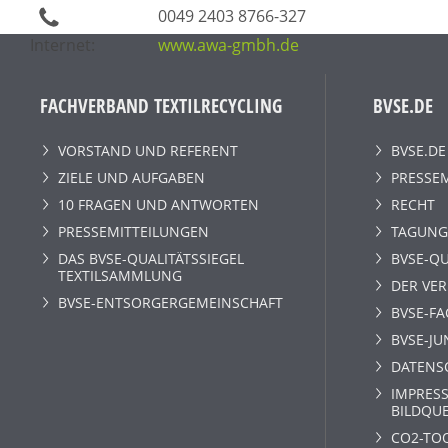
0049 2403 8766-327
Internet:
www.awa-gmbh.de
FACHVERBAND TEXTILRECYCLING
BVSE.DE
VORSTAND UND REFERENT
BVSE.DE
ZIELE UND AUFGABEN
PRESSE
10 FRAGEN UND ANTWORTEN
RECHT
PRESSEMITTEILUNGEN
TAGUNG
DAS BVSE-QUALITÄTSSIEGEL
BVSE-QU
TEXTILSAMMLUNG
DER VE
BVSE-ENTSORGERGEMEINSCHAFT
BVSE-F
BVSE-JU
DATENS
IMPRESS
BILDQU
CO2-TO