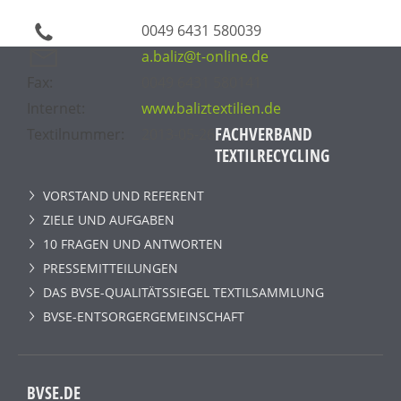
0049 6431 580039
a.baliz@t-online.de
Fax:
0049 6431 580141
Internet:
www.baliztextilien.de
FACHVERBAND
Textilnummer:
2013-05-26
TEXTILRECYCLING
VORSTAND UND REFERENT
ZIELE UND AUFGABEN
10 FRAGEN UND ANTWORTEN
PRESSEMITTEILUNGEN
DAS BVSE-QUALITÄTSSIEGEL TEXTILSAMMLUNG
BVSE-ENTSORGERGEMEINSCHAFT
BVSE.DE